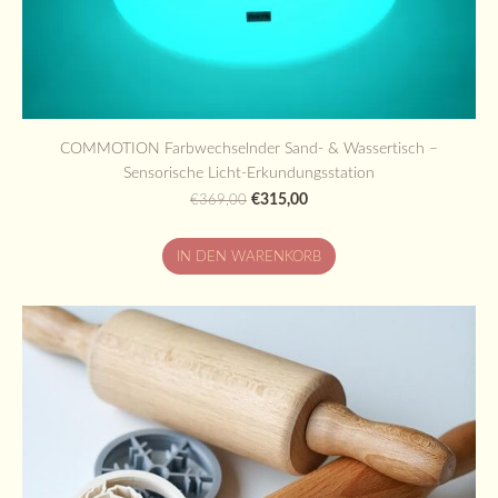
COMMOTION Farbwechselnder Sand- & Wassertisch –
Sensorische Licht-Erkundungsstation
€315,00
€369,00
IN DEN WARENKORB