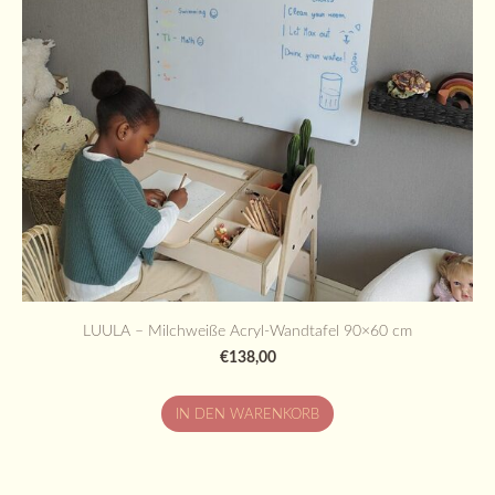
LUULA – Milchweiße Acryl-Wandtafel 90×60 cm
€138,00
IN DEN WARENKORB