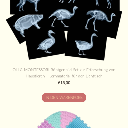
OLI & MONTESSORI Röntgenbild-Set zur Erforschung von
Haustieren – Lernmaterial für den Lichttisch
€18,00
IN DEN WARENKORB