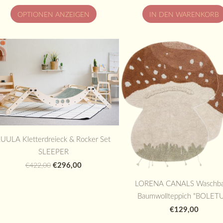
OPTIONEN ANZEIGEN
IN DEN WARENKORB
UULA Kletterdreieck & Rocker Set
SLEEPER
€296,00
€422,00
LORENA CANALS Waschba
Baumwollteppich "BOLET
€129,00