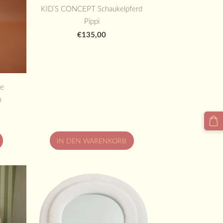
KID’S CONCEPT Schaukelpferd
Pippi
€135,00
te
n
IN DEN WARENKORB