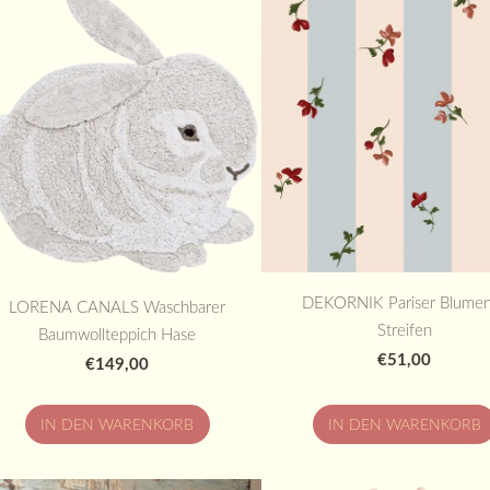
DEKORNIK Pariser Blume
LORENA CANALS Waschbarer
Streifen
Baumwollteppich Hase
€51,00
€149,00
IN DEN WARENKORB
IN DEN WARENKORB