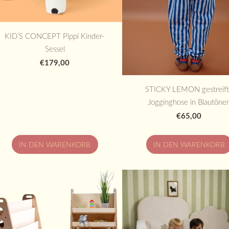
KID’S CONCEPT Pippi Kinder-
Sessel
€179,00
STICKY LEMON gestreif
Jogginghose in Blautöne
€65,00
IN DEN WARENKORB
IN DEN WARENKORB