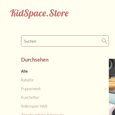
KidSpace.Store
Durchsehen
Alle
Rabatte
Puppenwelt
›
Kuscheltier
Rollenspiel-Welt
Abenteuerliche Fahrzeuge
›