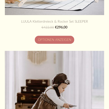
LUULA Kletterdreieck & Rocker Set SLEEPER
€296,00
€422,00
OPTIONEN ANZEIGEN