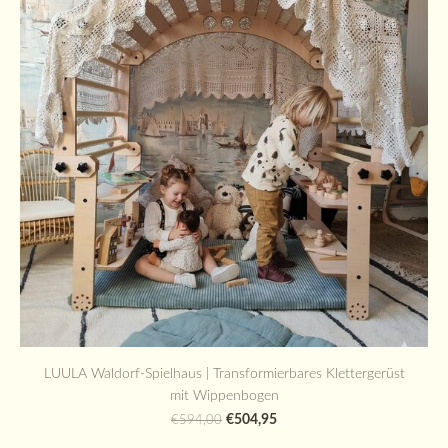
LUULA Waldorf-Spielhaus | Transformierbares Klettergerüst
mit Wippenbogen
€504,95
€594,00