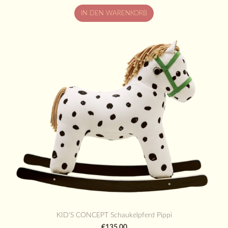
IN DEN WARENKORB
KID’S CONCEPT Schaukelpferd Pippi
€135,00