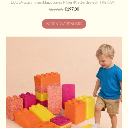
LUULA Zusammenklappbares Pikler-Kletterdreieck TREKANT
€197,00
€289,00
IN DEN WARENKORB