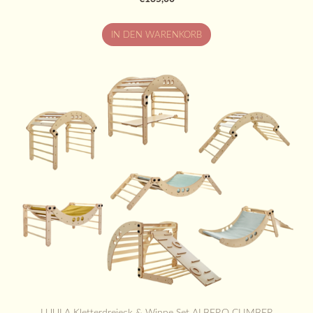
IN DEN WARENKORB
LUULA Kletterdreieck & Wippe Set ALBERO CLIMBER