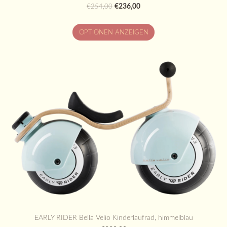
€236,00
€254,00
OPTIONEN ANZEIGEN
EARLY RIDER Bella Velio Kinderlaufrad, himmelblau