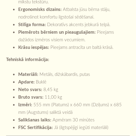
mīkstu tekstūru.
Ergonomisks dizains:
Atbalsta jūsu bērna stāju,
nodrošinot komfortu ilgstošai sēdēšanai.
Stilīga forma:
Dekoratīvs akcents jebkurā telpā.
Piemērots bērniem un pieaugušajiem:
Pieejams
dažādos izmēros visiem vecumiem.
Krāsu iespējas:
Pieejams antracīta un baltā krāsā.
Tehniskā informācija:
Materiāli:
Metāls, dižskābardis, putas
Apdare:
Buklē
Neto svars:
8,45 kg
Bruto svars:
11,00 kg
Izmēri:
555 mm (Platums) x 660 mm (Dziļums) x 685
mm (Augstums) saliktā veidā
Salikšanas laiks:
Apmēram 30 minūtes
FSC Sertifikācija:
Jā (ilgtspējīgi iegūti materiāli)