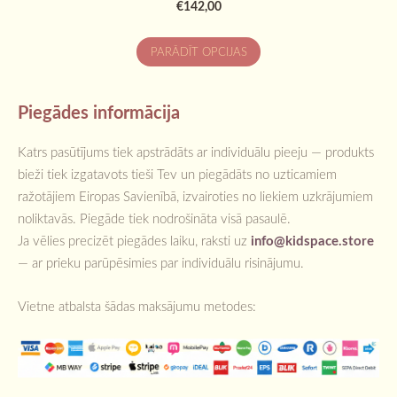
€142,00
PARĀDĪT OPCIJAS
Piegādes informācija
Katrs pasūtījums tiek apstrādāts ar individuālu pieeju — produkts
bieži tiek izgatavots tieši Tev un piegādāts no uzticamiem
ražotājiem Eiropas Savienībā, izvairoties no liekiem uzkrājumiem
noliktavās. Piegāde tiek nodrošināta visā pasaulē.
Ja vēlies precizēt piegādes laiku, raksti uz
info@kidspace.store
— ar prieku parūpēsimies par individuālu risinājumu.
Vietne atbalsta šādas maksājumu metodes: