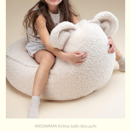
WIGIWAMA Krēma balts lāča pufs