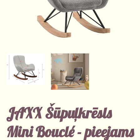
JAXX Šūpuļkrēsls
Mini Bouclé - pieejams