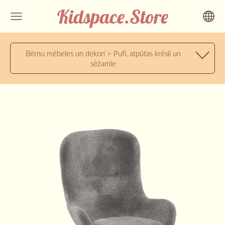
Kidspace.Store
Bērnu mēbeles un dekori > Pufi, atpūtas krēsli un
sēžamie