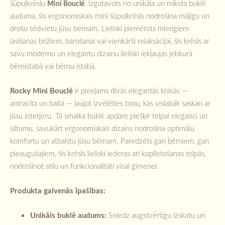
šūpuļkrēslu
. Izgatavots no unikāla un mīksta buklē
Mini Bouclé
auduma, šis ergonomiskais mini šūpuļkrēsls nodrošina mājīgu un
drošu sēdvietu jūsu bērnam. Lieliski piemērots mierīgiem
lasīšanas brīžiem, barošanai vai vienkārši relaksācijai, šis krēsls ar
savu modernu un elegantu dizainu lieliski iekļaujas jebkurā
bērnistabā vai bērnu istabā.
Rocky Mini Bouclé
ir pieejams divās elegantās krāsās —
antracīta un baltā — ļaujot izvēlēties toņu, kas vislabāk saskan ar
jūsu interjeru. Tā smalka buklē apdare piešķir telpai eleganci un
siltumu, savukārt ergonomiskais dizains nodrošina optimālu
komfortu un atbalstu jūsu bērnam. Paredzēts gan bērniem, gan
pieaugušajiem, šis krēsls lieliski iederas arī koplietošanas telpās,
nodrošinot stilu un funkcionalitāti visai ģimenei.
Produkta galvenās īpašības:
Unikāls buklē audums:
Sniedz augstvērtīgu izskatu un