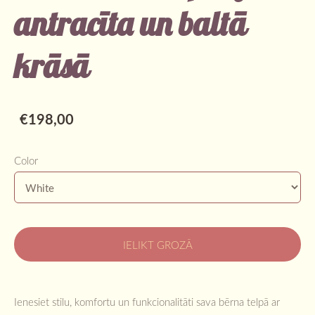
antracīta un baltā
krāsā
€198,00
Color
IELIKT GROZĀ
Ienesiet stilu, komfortu un funkcionalitāti sava bērna telpā ar