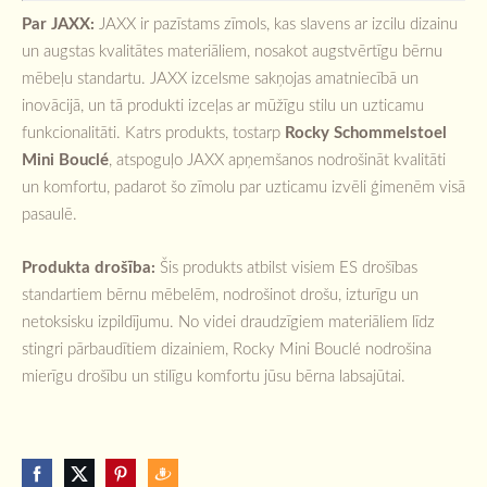
Par JAXX:
JAXX ir pazīstams zīmols, kas slavens ar izcilu dizainu
un augstas kvalitātes materiāliem, nosakot augstvērtīgu bērnu
mēbeļu standartu. JAXX izcelsme sakņojas amatniecībā un
inovācijā, un tā produkti izceļas ar mūžīgu stilu un uzticamu
funkcionalitāti. Katrs produkts, tostarp
Rocky Schommelstoel
Mini Bouclé
, atspoguļo JAXX apņemšanos nodrošināt kvalitāti
un komfortu, padarot šo zīmolu par uzticamu izvēli ģimenēm visā
pasaulē.
Produkta drošība:
Šis produkts atbilst visiem ES drošības
standartiem bērnu mēbelēm, nodrošinot drošu, izturīgu un
netoksisku izpildījumu. No videi draudzīgiem materiāliem līdz
stingri pārbaudītiem dizainiem, Rocky Mini Bouclé nodrošina
mierīgu drošību un stilīgu komfortu jūsu bērna labsajūtai.